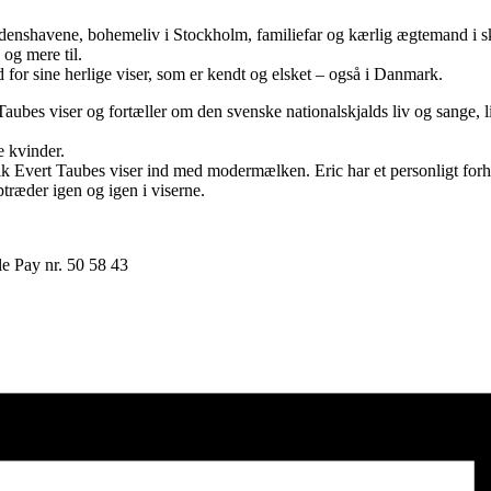
rdenshavene, bohemeliv i Stockholm, familiefar og kærlig ægtemand i 
og mere til.
d for sine herlige viser, som er kendt og elsket – også i Danmark.
aubes viser og fortæller om den svenske nationalskjalds liv og sange, 
e kvinder.
k Evert Taubes viser ind med modermælken. Eric har et personligt forho
træder igen og igen i viserne.
ile Pay nr. 50 58 43