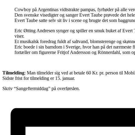
Cowboy på Argentinas vidtstrakte pampas, fyrbøder på alle ve
Den svenske visedigter og sanger Evert Taube prøvede det hele 
Evert Taube satte selv sit liv i scene og brugte det som baggrun
Eric Øtting Andresen synger og spiller en smuk buket af Evert T
viser.
Et musikalsk foredrag fuldt af saltvand, blomsterenge og skønn
Eric boede i sin barndom i Sverige, hvor han på det nærmeste fi
fortæller om figurerne Fritjof Andersson og Rönnerdahl, som op
Tilmelding
: Man tilmelder sig ved at betale 60 Kr. pr. person til Mob
Sidste frist for tilmelding er 15. januar.
Skriv “Sangeftermiddag” på overførslen.