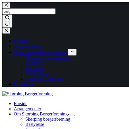
Fortsæt
til
indhold
Ingen
resultater
Forside
Arrangementer
Om Skørping Borgerforening
Skørping borgerforening
Bestyrelse
Vedtægter
Nyhedsbreve
Generalforsamlinger
Kontakt os
Forside
Arrangementer
Om Skørping Borgerforening
Skørping borgerforening
Bestyrelse