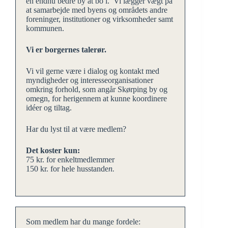
en endnu bedre by at bo i. Vi lægger vægt på
at samarbejde med byens og områdets andre
foreninger, institutioner og virksomheder samt
kommunen.
Vi er borgernes talerør.
Vi vil gerne være i dialog og kontakt med
myndigheder og interesseorganisationer
omkring forhold, som angår Skørping by og
omegn, for herigennem at kunne koordinere
idéer og tiltag.
Har du lyst til at være medlem?
Det koster kun:
75 kr. for enkeltmedlemmer
150 kr. for hele husstande
n.
Som medlem har du mange fordele: